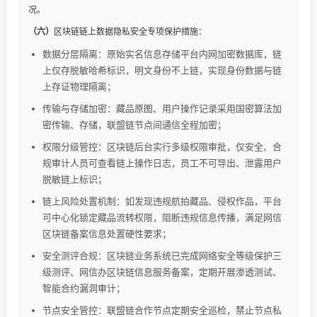
况。
（六）
区块链链上数据隐私安全专项保护措施：
数据分层隔离：原始实名信息存储平台内网加密数据库，链
上仅存脱敏哈希标识，明文身份不上链，实现身份数据与链
上存证物理隔离；
传输与存储加密：藏品原图、用户操作记录采用国密算法加
密传输、存储，联盟链节点间通信全程加密；
权限分级管控：区块链后台实行多级权限审批，仅安全、合
规审计人员可查看链上操作日志，员工不可导出、泄露用户
脱敏链上标识；
链上风险处置机制：如发现违规航拍藏品、侵权作品，平台
可中心化锁定藏品流转权限，阻断违规信息传播，满足网信
区块链备案信息处置硬性要求；
安全测评合规：区块链业务系统已完成网络安全等级保护三
级测评、网信办区块链信息服务备案，定期开展渗透测试、
智能合约漏洞审计；
节点安全管控：联盟链合作节点定期安全巡检，禁止节点私