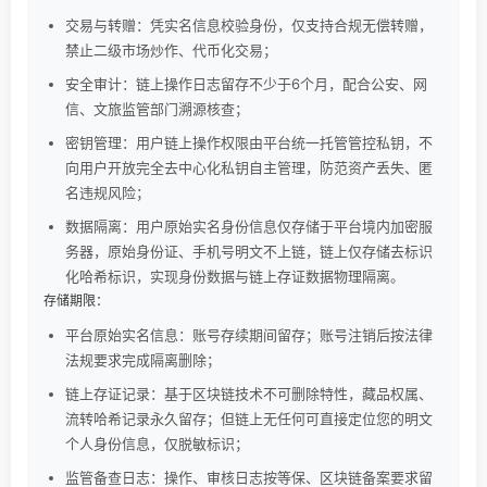
交易与转赠：凭实名信息校验身份，仅支持合规无偿转赠，
禁止二级市场炒作、代币化交易；
安全审计：链上操作日志留存不少于6个月，配合公安、网
信、文旅监管部门溯源核查；
密钥管理：用户链上操作权限由平台统一托管管控私钥，不
向用户开放完全去中心化私钥自主管理，防范资产丢失、匿
名违规风险；
数据隔离：用户原始实名身份信息仅存储于平台境内加密服
务器，原始身份证、手机号明文不上链，链上仅存储去标识
化哈希标识，实现身份数据与链上存证数据物理隔离。
存储期限：
平台原始实名信息：账号存续期间留存；账号注销后按法律
法规要求完成隔离删除；
链上存证记录：基于区块链技术不可删除特性，藏品权属、
流转哈希记录永久留存；但链上无任何可直接定位您的明文
个人身份信息，仅脱敏标识；
监管备查日志：操作、审核日志按等保、区块链备案要求留