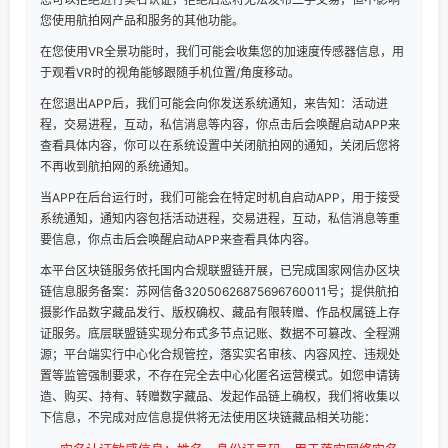
您使用航拍网产品和服务的其他功能。
在您使用VR全景功能时，我们可能会收集您的加速度传感器信息，用
于观看VR时的视角能够跟随手机位置/角度移动。
在您退出APP后，我们可能会向你发送系统通知，来告知：活动进
程，交易进程，互动，私信消息等内容，你点击后会唤醒启动APP来
查看具体内容，你可以在系统设置中关闭航拍网的通知，关闭后您将
不再收到航拍网的系统通知。
当APP在后台运行时，我们可能会在特定时机自启动APP，用于接受
系统通知，通知内容包括活动进程，交易进程，互动，私信消息等重
要信息，你点击后会唤醒启动APP来查看具体内容。
本平台区块链服务依托国内合规联盟链开展，已完成国家网信办区块
链信息服务备案：苏网信备32050626875696760011号；提供航拍
摄影作品数字藏品发行、版权确权、藏品有限转赠、作品权属链上存
证服务。底层联盟链实现分布式多节点记账、数据不可篡改、全程溯
源；平台端实行中心化合规管控，落实实名审核、内容风控、违规处
置等监管强制要求，不存在完全去中心化匿名运营模式。如您申请铸
造、购买、持有、转赠数字藏品、发起作品链上确权，我们将收集以
下信息，不完成对应信息提供将无法使用区块链藏品相关功能：