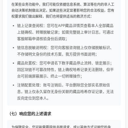
在某些业务功能中，我们可能仅依据信息系统、算法等在内的非人工
自动决策机制做出决定。如果这些决定显著影响您的合法权益，您有
权要求我们做出解释，我们也将提供适当的救济方式：
链上记录查阅权：您可在APP藏品详情页查看本人全部藏品
上链确权、转赠脱敏记录；如需完整链上审计日志，可通过
客服邮箱申请核验身份后调取；
链信息脱敏说明权：您可向客服咨询链上仅存储脱敏标识、
不存储明文身份的技术方案，我方提供书面说明；
藏品处置权：您可申请名下数字藏品停止流转、锁定展示；
因区块链不可篡改特性，链上确权哈希记录无法删除，但平
台可前端屏蔽展示、终止一切转赠操作；
注销配套处理：账号注销后，平台删除您全部实名原始信
息，链上仅永久留存无身份关联的藏品哈希存证记录，无法
反向定位到您本人。
（七）响应您的上述请求
为保障安全，您可能需要提供书面请求，或以其他方式证明您的身