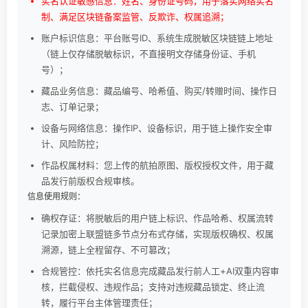
实名认证敏感信息：姓名、身份证号码，用于落实网络实名
制、满足区块链备案监管、反欺诈、权属追溯；
账户标识信息：平台账号ID、系统生成脱敏区块链链上地址
（链上仅存储脱敏标识，不直接明文存储身份证、手机
号）；
藏品业务信息：藏品编号、哈希值、购买/转赠时间、操作日
志、订单记录；
设备与网络信息：操作IP、设备标识，用于链上操作安全审
计、风险防控；
作品权属材料：您上传的航拍原图、版权授权文件，用于藏
品发行前版权合规审核。
信息使用规则：
确权存证：将脱敏后的用户链上标识、作品哈希、权属流转
记录加密上联盟链多节点分布式存储，实现版权确权、权属
溯源，链上全程留存、不可篡改；
合规管控：依托实名信息完成藏品发行前人工+AI双重内容审
核，拦截侵权、违规作品；支持对违规藏品锁定、终止流
转，履行平台主体管理责任；