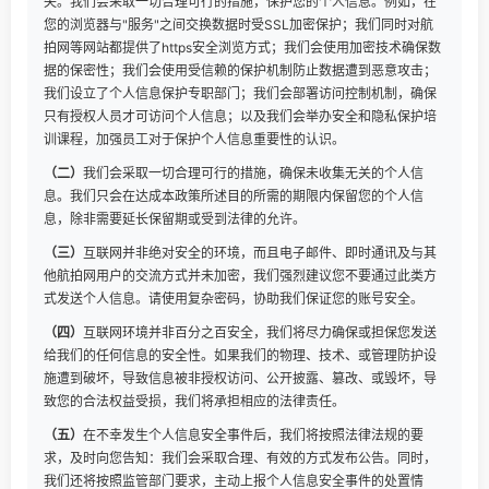
失。我们会采取一切合理可行的措施，保护您的个人信息。例如，在
您的浏览器与"服务"之间交换数据时受SSL加密保护；我们同时对航
拍网等网站都提供了https安全浏览方式；我们会使用加密技术确保数
据的保密性；我们会使用受信赖的保护机制防止数据遭到恶意攻击；
我们设立了个人信息保护专职部门；我们会部署访问控制机制，确保
只有授权人员才可访问个人信息；以及我们会举办安全和隐私保护培
训课程，加强员工对于保护个人信息重要性的认识。
（二）
我们会采取一切合理可行的措施，确保未收集无关的个人信
息。我们只会在达成本政策所述目的所需的期限内保留您的个人信
息，除非需要延长保留期或受到法律的允许。
（三）
互联网并非绝对安全的环境，而且电子邮件、即时通讯及与其
他航拍网用户的交流方式并未加密，我们强烈建议您不要通过此类方
式发送个人信息。请使用复杂密码，协助我们保证您的账号安全。
（四）
互联网环境并非百分之百安全，我们将尽力确保或担保您发送
给我们的任何信息的安全性。如果我们的物理、技术、或管理防护设
施遭到破坏，导致信息被非授权访问、公开披露、篡改、或毁坏，导
致您的合法权益受损，我们将承担相应的法律责任。
（五）
在不幸发生个人信息安全事件后，我们将按照法律法规的要
求，及时向您告知：我们会采取合理、有效的方式发布公告。同时，
我们还将按照监管部门要求，主动上报个人信息安全事件的处置情