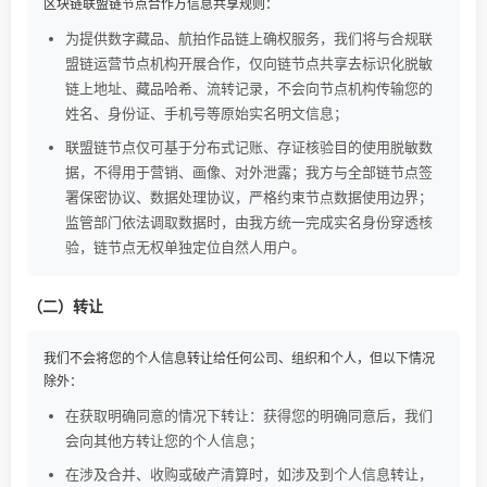
区块链联盟链节点合作方信息共享规则：
为提供数字藏品、航拍作品链上确权服务，我们将与合规联
盟链运营节点机构开展合作，仅向链节点共享去标识化脱敏
链上地址、藏品哈希、流转记录，不会向节点机构传输您的
姓名、身份证、手机号等原始实名明文信息；
联盟链节点仅可基于分布式记账、存证核验目的使用脱敏数
据，不得用于营销、画像、对外泄露；我方与全部链节点签
署保密协议、数据处理协议，严格约束节点数据使用边界；
监管部门依法调取数据时，由我方统一完成实名身份穿透核
验，链节点无权单独定位自然人用户。
（二）转让
我们不会将您的个人信息转让给任何公司、组织和个人，但以下情况
除外：
在获取明确同意的情况下转让：获得您的明确同意后，我们
会向其他方转让您的个人信息；
在涉及合并、收购或破产清算时，如涉及到个人信息转让，